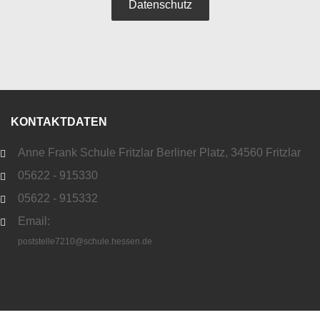
Datenschutz
KONTAKTDATEN
Anne Frank Schule Fritzlar Berliner Platz, 34560 Fritzlar
05622 - 915330
05622 - 915332
Email:
poststelle7210@schule.hessen.de