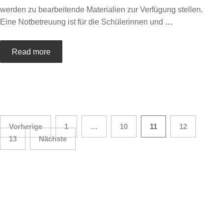
werden zu bearbeitende Materialien zur Verfügung stellen.
Eine Notbetreuung ist für die Schülerinnen und
…
Read more
Beitragsnavigation
Vorherige
1
…
10
11
12
13
Nächste
Die neusten News
INFO
Neues aus der Mittelstufenschule Fritzlar -
Veranstaltungen, Covid19-News, Elternbriefe und