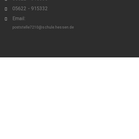
05622 - 915332
Email:
poststelle7210@schule.hessen.de