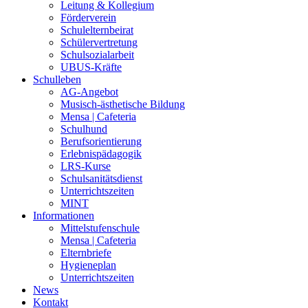
Leitung & Kollegium
Förderverein
Schulelternbeirat
Schülervertretung
Schulsozialarbeit
UBUS-Kräfte
Schulleben
AG-Angebot
Musisch-ästhetische Bildung
Mensa | Cafeteria
Schulhund
Berufsorientierung
Erlebnispädagogik
LRS-Kurse
Schulsanitätsdienst
Unterrichtszeiten
MINT
Informationen
Mittelstufenschule
Mensa | Cafeteria
Elternbriefe
Hygieneplan
Unterrichtszeiten
News
Kontakt