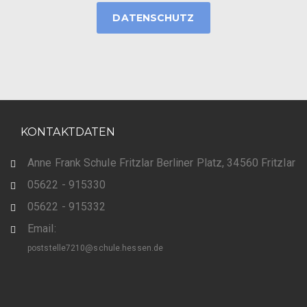
DATENSCHUTZ
KONTAKTDATEN
Anne Frank Schule Fritzlar Berliner Platz, 34560 Fritzlar
05622 - 915330
05622 - 915332
Email:
poststelle7210@schule.hessen.de