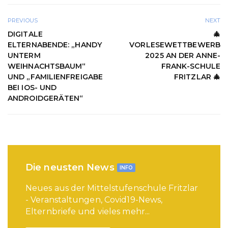
PREVIOUS
NEXT
DIGITALE
🎄
ELTERNABENDE: „HANDY
VORLESEWETTBEWERB
UNTERM
2025 AN DER ANNE-
WEIHNACHTSBAUM“
FRANK-SCHULE
UND „FAMILIENFREIGABE
FRITZLAR 🎄
BEI IOS- UND
ANDROIDGERÄTEN“
Die neusten News
INFO
Neues aus der Mittelstufenschule Fritzlar
- Veranstaltungen, Covid19-News,
Elternbriefe und vieles mehr...