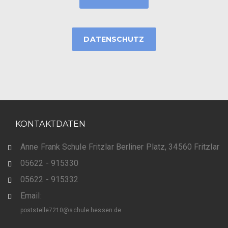
DATENSCHUTZ
KONTAKTDATEN
Anne Frank Schule Fritzlar Berliner Platz, 34560 Fritzlar
05622 - 915330
05622 - 915332
Email:
poststelle7210@schule.hessen.de