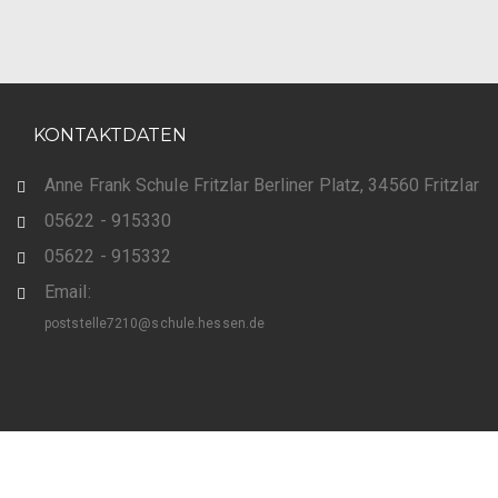
KONTAKTDATEN
Anne Frank Schule Fritzlar Berliner Platz, 34560 Fritzlar
05622 - 915330
05622 - 915332
Email:
poststelle7210@schule.hessen.de