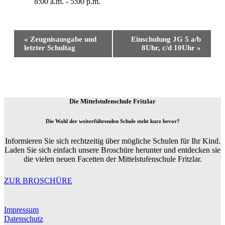
8:00 a.m. - 5:00 p.m.
Event
«
Zeugnisausgabe und
Einschulung JG 5 a/b
Navigation
letzter Schultag
8Uhr, c/d 10Uhr
»
Die Mittelstufenschule Fritzlar
Die Wahl der weiterführenden Schule steht kurz bevor?
Informieren Sie sich rechtzeitig über mögliche Schulen für Ihr Kind.
Laden Sie sich einfach unsere Broschüre herunter und entdecken sie
die vielen neuen Facetten der Mittelstufenschule Fritzlar.
ZUR BROSCHÜRE
Impressum
Datenschutz