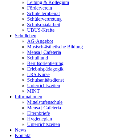
Leitung & Kollegium
Förderverein
Schulelternbeirat
Schülervertretung
Schulsozialarbeit
UBUS-Kräfte
Schulleben
AG-Angebot
Musisch-ästhetische Bildung
Mensa | Cafeteria
Schulhund
Berufsorientierung
Erlebnispädagogik
LRS-Kurse
Schulsanitätsdienst
Unterrichtszeiten
MINT
Informationen
Mittelstufenschule
Mensa | Cafeteria
Elternbriefe
Hygieneplan
Unterrichtszeiten
News
Kontakt